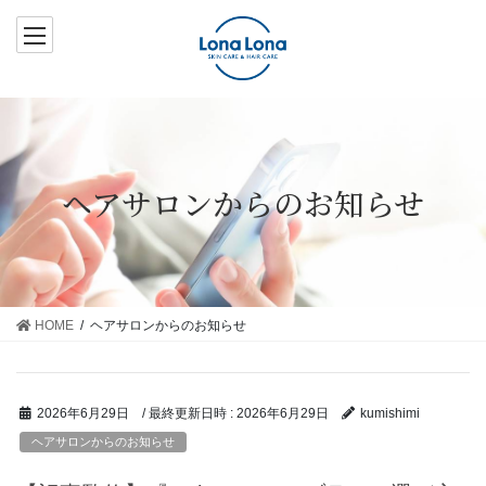
コ
ナ
ン
ビ
テ
ゲ
ン
ー
ツ
シ
へ
ョ
ス
ン
ヘアサロンからのお知らせ
キ
に
ッ
移
プ
動
HOME
ヘアサロンからのお知らせ
/ 最終更新日時 :
2026年6月29日
2026年6月29日
kumishimi
ヘアサロンからのお知らせ