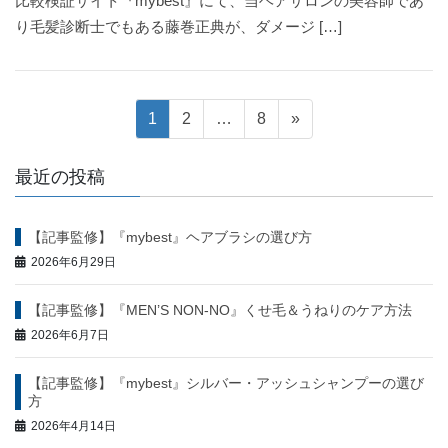
比較検証サイト『mybest』にて、当ヘアサロンの美容師であ
り毛髪診断士でもある藤巻正典が、ダメージ […]
投
固
固
固
1
2
…
8
»
定
定
定
稿
ペ
ペ
ペ
最近の投稿
ー
ー
ー
ナ
ジ
ジ
ジ
【記事監修】『mybest』ヘアブラシの選び方
ビ
2026年6月29日
ゲ
【記事監修】『MEN’S NON-NO』くせ毛＆うねりのケア方法
ー
2026年6月7日
シ
【記事監修】『mybest』シルバー・アッシュシャンプーの選び
方
ョ
2026年4月14日