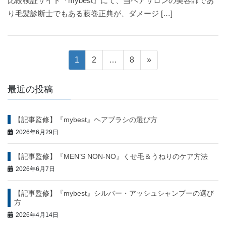
比較検証サイト『mybest』にて、当ヘアサロンの美容師であ
り毛髪診断士でもある藤巻正典が、ダメージ […]
投
固
固
固
1
2
…
8
»
定
定
定
稿
ペ
ペ
ペ
最近の投稿
ー
ー
ー
ナ
ジ
ジ
ジ
【記事監修】『mybest』ヘアブラシの選び方
ビ
2026年6月29日
ゲ
【記事監修】『MEN’S NON-NO』くせ毛＆うねりのケア方法
ー
2026年6月7日
シ
【記事監修】『mybest』シルバー・アッシュシャンプーの選び
方
ョ
2026年4月14日