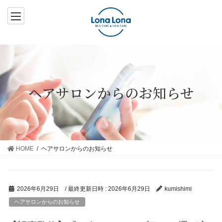
コ
ナ
ン
ビ
テ
ゲ
ン
ー
ツ
シ
へ
ョ
ス
ン
ヘアサロンからのお知らせ
キ
に
ッ
移
プ
動
HOME
ヘアサロンからのお知らせ
/ 最終更新日時 :
2026年6月29日
2026年6月29日
kumishimi
ヘアサロンからのお知らせ