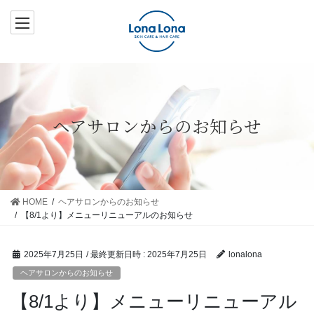
コ
ナ
ン
ビ
テ
ゲ
ン
ー
ツ
シ
へ
ョ
ス
ン
ヘアサロンからのお知らせ
キ
に
ッ
移
プ
動
HOME
ヘアサロンからのお知らせ
【8/1より】メニューリニューアルのお知らせ
2025年7月25日
/ 最終更新日時 :
2025年7月25日
lonalona
ヘアサロンからのお知らせ
【8/1より】メニューリニューアル