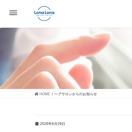
コ
ナ
ン
ビ
テ
ゲ
ン
ー
ツ
シ
へ
ョ
ス
ン
キ
に
ッ
移
プ
動
HOME
ヘアサロンからのお知らせ
2026年6月29日