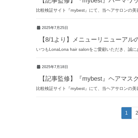
【記事監修】『mybest』パーマワ
比較検証サイト『mybest』にて、当ヘアサロンの
2025年7月25日
【8/1より】メニューリニューアル
いつもLonaLona hair salonをご愛顧いただき、誠
2025年7月18日
【記事監修】『mybest』ヘアマ
比較検証サイト『mybest』にて、当ヘアサロンの
投
固
1
定
稿
ペ
ー