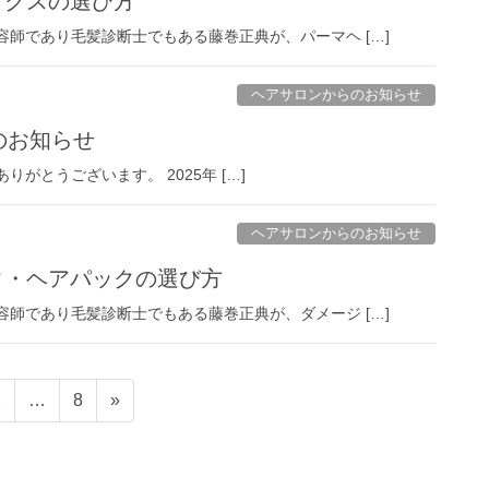
ックスの選び方
美容師であり毛髪診断士でもある藤巻正典が、パーマヘ […]
ヘアサロンからのお知らせ
のお知らせ
にありがとうございます。 2025年 […]
ヘアサロンからのお知らせ
スク・ヘアパックの選び方
美容師であり毛髪診断士でもある藤巻正典が、ダメージ […]
固
固
2
…
8
»
定
定
ペ
ペ
ー
ー