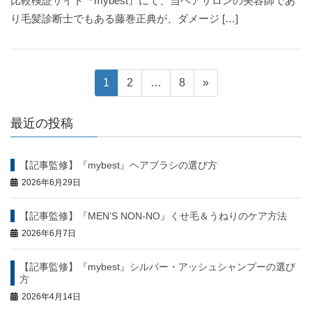
比較検証サイト『mybest』にて、当ヘアサロンの美容師であ
り毛髪診断士でもある藤巻正典が、ダメージ […]
投
固
固
固
1
2
…
8
»
定
定
定
稿
ペ
ペ
ペ
最近の投稿
ー
ー
ー
ナ
ジ
ジ
ジ
【記事監修】『mybest』ヘアブラシの選び方
ビ
2026年6月29日
ゲ
【記事監修】『MEN’S NON-NO』くせ毛＆うねりのケア方法
ー
2026年6月7日
シ
【記事監修】『mybest』シルバー・アッシュシャンプーの選び
方
ョ
2026年4月14日