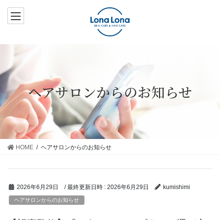
コ
ナ
ン
ビ
テ
ゲ
ン
ー
ツ
シ
へ
ョ
ス
ン
ヘアサロンからのお知らせ
キ
に
ッ
移
プ
動
HOME
ヘアサロンからのお知らせ
/ 最終更新日時 :
2026年6月29日
2026年6月29日
kumishimi
ヘアサロンからのお知らせ