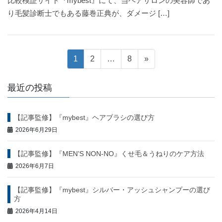
比較検証サイト『mybest』にて、当ヘアサロンの美容師であ
り毛髪診断士でもある藤巻正典が、ダメージ […]
投
固
固
固
1
2
…
8
»
定
定
定
稿
ペ
ペ
ペ
最近の投稿
ー
ー
ー
ナ
ジ
ジ
ジ
【記事監修】『mybest』ヘアブラシの選び方
ビ
2026年6月29日
ゲ
【記事監修】『MEN’S NON-NO』くせ毛＆うねりのケア方法
ー
2026年6月7日
シ
【記事監修】『mybest』シルバー・アッシュシャンプーの選び
方
ョ
2026年4月14日