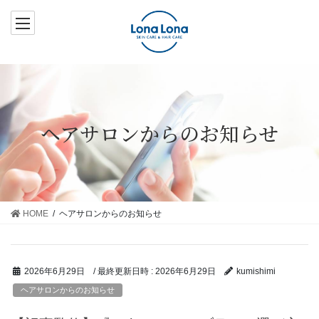
コ
ナ
ン
ビ
テ
ゲ
ン
ー
ツ
シ
へ
ョ
ス
ン
ヘアサロンからのお知らせ
キ
に
ッ
移
プ
動
HOME
ヘアサロンからのお知らせ
/ 最終更新日時 :
2026年6月29日
2026年6月29日
kumishimi
ヘアサロンからのお知らせ