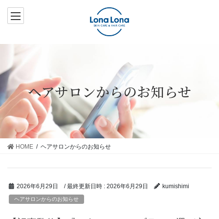
コ
ナ
ン
ビ
テ
ゲ
ン
ー
ツ
シ
へ
ョ
ス
ン
ヘアサロンからのお知らせ
キ
に
ッ
移
プ
動
HOME
ヘアサロンからのお知らせ
/ 最終更新日時 :
2026年6月29日
2026年6月29日
kumishimi
ヘアサロンからのお知らせ