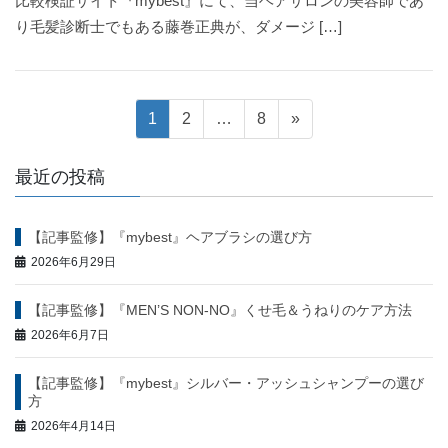
比較検証サイト『mybest』にて、当ヘアサロンの美容師であ
り毛髪診断士でもある藤巻正典が、ダメージ […]
投
固
固
固
1
2
…
8
»
定
定
定
稿
ペ
ペ
ペ
最近の投稿
ー
ー
ー
ナ
ジ
ジ
ジ
【記事監修】『mybest』ヘアブラシの選び方
ビ
2026年6月29日
ゲ
【記事監修】『MEN’S NON-NO』くせ毛＆うねりのケア方法
ー
2026年6月7日
シ
【記事監修】『mybest』シルバー・アッシュシャンプーの選び
方
ョ
2026年4月14日