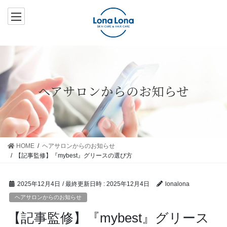
コ
ナ
ン
ビ
テ
ゲ
ン
ー
ツ
シ
へ
ョ
ス
ン
ヘアサロンからのお知らせ
キ
に
ッ
移
プ
動
HOME
ヘアサロンからのお知らせ
【記事監修】『mybest』グリースの選び方
2025年12月4日
/ 最終更新日時 :
2025年12月4日
lonalona
ヘアサロンからのお知らせ
【記事監修】『mybest』グリース