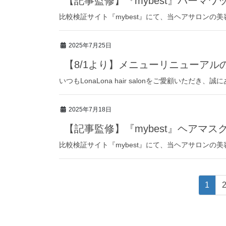
【記事監修】『mybest』パーマワ
比較検証サイト『mybest』にて、当ヘアサロンの
2025年7月25日
【8/1より】メニューリニューアル
いつもLonaLona hair salonをご愛顧いただき、誠
2025年7月18日
【記事監修】『mybest』ヘアマ
比較検証サイト『mybest』にて、当ヘアサロンの
投
固
1
定
稿
ペ
ー