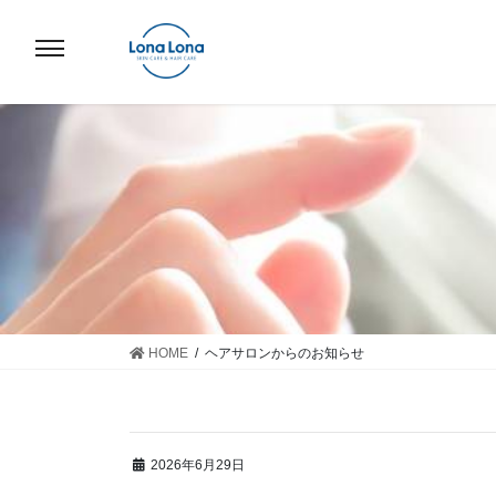
コ
ナ
ン
ビ
テ
ゲ
ン
ー
ツ
シ
へ
ョ
ス
ン
キ
に
ッ
移
プ
動
HOME
ヘアサロンからのお知らせ
2026年6月29日