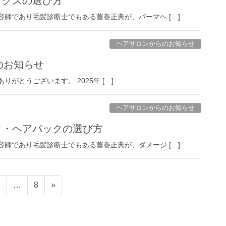
ックスの選び方
美容師であり毛髪診断士でもある藤巻正典が、パーマヘ […]
ヘアサロンからのお知らせ
のお知らせ
にありがとうございます。 2025年 […]
ヘアサロンからのお知らせ
スク・ヘアパックの選び方
美容師であり毛髪診断士でもある藤巻正典が、ダメージ […]
固
固
2
…
8
»
定
定
ペ
ペ
ー
ー