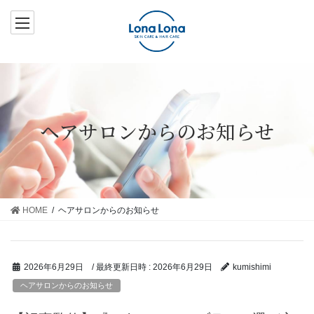
コ
ナ
ン
ビ
テ
ゲ
ン
ー
ツ
シ
へ
ョ
ス
ン
ヘアサロンからのお知らせ
キ
に
ッ
移
プ
動
HOME
ヘアサロンからのお知らせ
/ 最終更新日時 :
2026年6月29日
2026年6月29日
kumishimi
ヘアサロンからのお知らせ