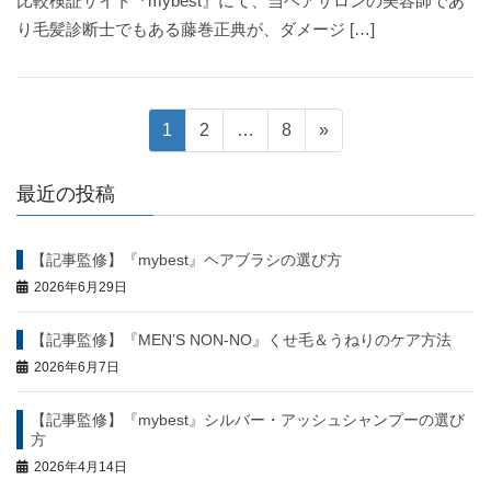
比較検証サイト『mybest』にて、当ヘアサロンの美容師であ
り毛髪診断士でもある藤巻正典が、ダメージ […]
投
固
固
固
1
2
…
8
»
定
定
定
稿
ペ
ペ
ペ
最近の投稿
ー
ー
ー
ナ
ジ
ジ
ジ
【記事監修】『mybest』ヘアブラシの選び方
ビ
2026年6月29日
ゲ
【記事監修】『MEN’S NON-NO』くせ毛＆うねりのケア方法
ー
2026年6月7日
シ
【記事監修】『mybest』シルバー・アッシュシャンプーの選び
方
ョ
2026年4月14日