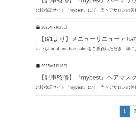
【記事監修】『mybest』パーマワ
比較検証サイト『mybest』にて、当ヘアサロンの
2025年7月25日
【8/1より】メニューリニューアル
いつもLonaLona hair salonをご愛顧いただき、誠
2025年7月18日
【記事監修】『mybest』ヘアマ
比較検証サイト『mybest』にて、当ヘアサロンの
投
固
1
定
稿
ペ
ー