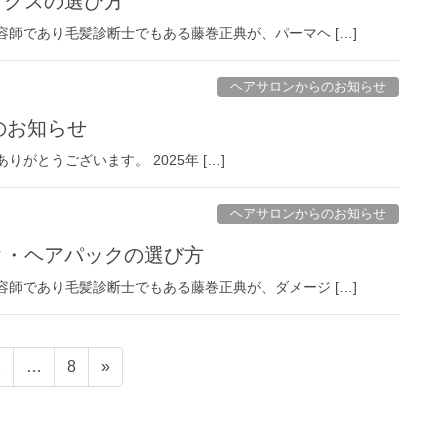
ックスの選び方
美容師であり毛髪診断士でもある藤巻正典が、パーマヘ […]
ヘアサロンからのお知らせ
のお知らせ
にありがとうございます。 2025年 […]
ヘアサロンからのお知らせ
スク・ヘアパックの選び方
美容師であり毛髪診断士でもある藤巻正典が、ダメージ […]
固
固
2
…
8
»
定
定
ペ
ペ
ー
ー