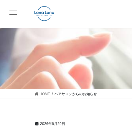
コ
ナ
ン
ビ
テ
ゲ
ン
ー
ツ
シ
へ
ョ
ス
ン
キ
に
ッ
移
プ
動
HOME
ヘアサロンからのお知らせ
2026年6月29日