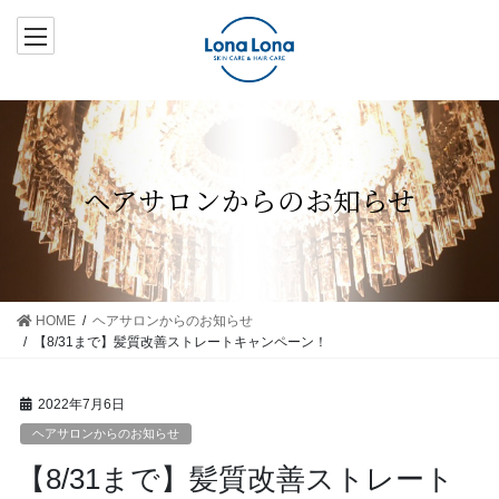
コ
ナ
ン
ビ
テ
ゲ
ン
ー
ツ
シ
へ
ョ
ス
ン
ヘアサロンからのお知らせ
キ
に
ッ
移
プ
動
HOME
ヘアサロンからのお知らせ
【8/31まで】髪質改善ストレートキャンペーン！
2022年7月6日
ヘアサロンからのお知らせ
【8/31まで】髪質改善ストレート