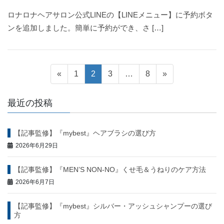
ロナロナヘアサロン公式LINEの【LINEメニュー】に予約ボタ
ンを追加しました。簡単に予約ができ、さ […]
投
固
固
固
固
«
1
2
3
…
8
»
定
定
定
定
稿
ペ
ペ
ペ
ペ
最近の投稿
ー
ー
ー
ー
ナ
ジ
ジ
ジ
ジ
【記事監修】『mybest』ヘアブラシの選び方
ビ
2026年6月29日
ゲ
【記事監修】『MEN’S NON-NO』くせ毛＆うねりのケア方法
ー
2026年6月7日
シ
【記事監修】『mybest』シルバー・アッシュシャンプーの選び
方