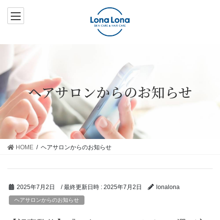
コ
ナ
ン
ビ
テ
ゲ
ン
ー
ツ
シ
へ
ョ
ス
ン
ヘアサロンからのお知らせ
キ
に
ッ
移
プ
動
HOME
ヘアサロンからのお知らせ
/ 最終更新日時 :
2025年7月2日
2025年7月2日
lonalona
ヘアサロンからのお知らせ