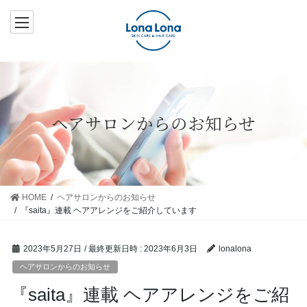
コ
ナ
ン
ビ
テ
ゲ
ン
ー
ツ
シ
へ
ョ
ス
ン
ヘアサロンからのお知らせ
キ
に
ッ
移
プ
動
HOME
ヘアサロンからのお知らせ
『saita』連載 ヘアアレンジをご紹介しています
2023年5月27日
/ 最終更新日時 :
2023年6月3日
lonalona
ヘアサロンからのお知らせ
『saita』連載 ヘアアレンジをご紹