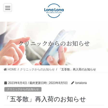
コ
ナ
ン
ビ
テ
ゲ
ン
ー
ツ
シ
へ
ョ
ス
ン
クリニックからのお知らせ
キ
に
ッ
移
プ
動
HOME
クリニックからのお知らせ
「五苓散」再入荷のお知らせ
2023年8月4日
/ 最終更新日時 :
2023年8月5日
lonalona
クリニックからのお知らせ
「五苓散」再入荷のお知らせ