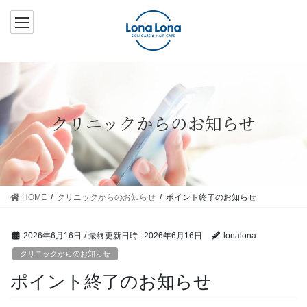
コ
ナ
ン
ビ
テ
ゲ
ン
ー
ツ
シ
へ
ョ
ス
ン
クリニックからのお知らせ
キ
に
ッ
移
プ
動
HOME
クリニックからのお知らせ
ポイント終了のお知らせ
2026年6月16日
/ 最終更新日時 :
2026年6月16日
lonalona
クリニックからのお知らせ
ポイント終了のお知らせ