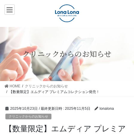
コ
ナ
ン
ビ
テ
ゲ
ン
ー
ツ
シ
へ
ョ
ス
ン
クリニックからのお知らせ
キ
に
ッ
移
プ
動
HOME
クリニックからのお知らせ
【数量限定】エムディア プレミアムコレクション発売！
2025年10月23日
/ 最終更新日時 :
2025年11月5日
lonalona
クリニックからのお知らせ
【数量限定】エムディア プレミア