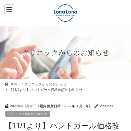
コ
ナ
ン
ビ
テ
ゲ
ン
ー
ツ
シ
へ
ョ
ス
ン
クリニックからのお知らせ
キ
に
ッ
移
プ
動
HOME
クリニックからのお知らせ
【11/1より】パントガール価格改訂のお知らせ
2022年10月18日
/ 最終更新日時 :
2022年10月18日
lonalona
クリニックからのお知らせ
【11/1より】パントガール価格改