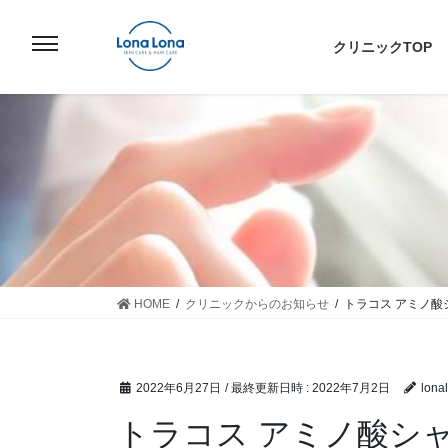
コ
ナ
ン
ビ
クリニックTOP
テ
ゲ
ン
ー
ツ
シ
へ
ョ
ス
ン
キ
に
ッ
移
プ
動
HOME
クリニックからのお知らせ
トラコス アミノ
2022年6月27日
/ 最終更新日時 :
2022年7月2日
lona
トラコス アミノ酸シ