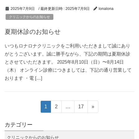
/ 最終更新日時 :
2025年7月9日
2025年7月9日
lonalona
クリニックからのお知らせ
夏期休診のお知らせ
いつもロナロナクリニックをご利用いただきまして誠にあり
がとうございます。誠に勝手ながら、下記の期間は夏期休診
とさせていただきます。 2025年8月10日（日）〜8月14日
（木） オンライン診療につきましては、下記の通り営業して
おります ・電 […]
投
固
固
固
1
2
…
17
»
定
定
定
稿
ペ
ペ
ペ
カテゴリー
ー
ー
ー
ナ
クリニックからのお知らせ
ジ
ジ
ジ