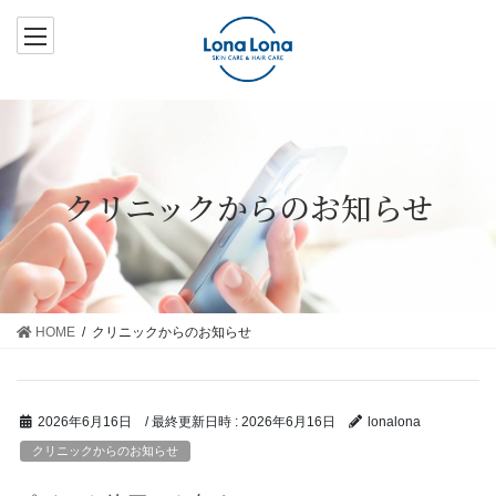
コ
ナ
ン
ビ
テ
ゲ
ン
ー
ツ
シ
へ
ョ
ス
ン
クリニックからのお知らせ
キ
に
ッ
移
プ
動
HOME
クリニックからのお知らせ
/ 最終更新日時 :
2026年6月16日
2026年6月16日
lonalona
クリニックからのお知らせ