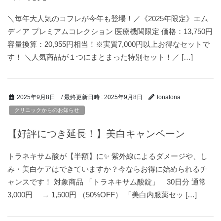
＼毎年大人気のコフレが今年も登場！／《2025年限定》エム
ディア プレミアムコレクション 医療機関限定 価格：13,750円
容量換算：20,955円相当！※実質7,000円以上お得なセットで
す！ ＼人気商品が１つにまとまった特別セット！／ […]
/ 最終更新日時 :
2025年9月8日
2025年9月8日
lonalona
クリニックからのお知らせ
【好評につき延長！】美白キャンペーン
トラネキサム酸が【半額】に✨ 紫外線によるダメージや、し
み・美白ケアはできていますか？今ならお得に始められるチ
ャンスです！ 対象商品 「トラネキサム酸錠」 30日分 通常
3,000円 → 1,500円 （50%OFF） 「美白内服薬セッ […]