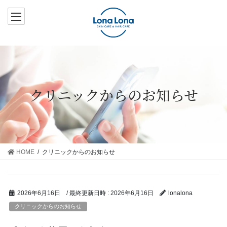
コ
ナ
ン
ビ
テ
ゲ
ン
ー
ツ
シ
へ
ョ
ス
ン
クリニックからのお知らせ
キ
に
ッ
移
プ
動
HOME
クリニックからのお知らせ
/ 最終更新日時 :
2026年6月16日
2026年6月16日
lonalona
クリニックからのお知らせ