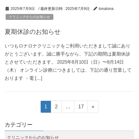
/ 最終更新日時 :
2025年7月9日
2025年7月9日
lonalona
クリニックからのお知らせ
夏期休診のお知らせ
いつもロナロナクリニックをご利用いただきまして誠にあり
がとうございます。誠に勝手ながら、下記の期間は夏期休診
とさせていただきます。 2025年8月10日（日）〜8月14日
（木） オンライン診療につきましては、下記の通り営業して
おります ・電 […]
投
固
固
固
1
2
…
17
»
定
定
定
稿
ペ
ペ
ペ
カテゴリー
ー
ー
ー
ナ
クリニックからのお知らせ
ジ
ジ
ジ