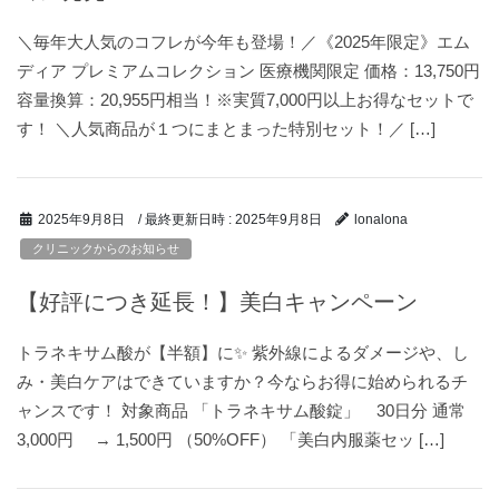
＼毎年大人気のコフレが今年も登場！／《2025年限定》エム
ディア プレミアムコレクション 医療機関限定 価格：13,750円
容量換算：20,955円相当！※実質7,000円以上お得なセットで
す！ ＼人気商品が１つにまとまった特別セット！／ […]
/ 最終更新日時 :
2025年9月8日
2025年9月8日
lonalona
クリニックからのお知らせ
【好評につき延長！】美白キャンペーン
トラネキサム酸が【半額】に✨ 紫外線によるダメージや、し
み・美白ケアはできていますか？今ならお得に始められるチ
ャンスです！ 対象商品 「トラネキサム酸錠」 30日分 通常
3,000円 → 1,500円 （50%OFF） 「美白内服薬セッ […]