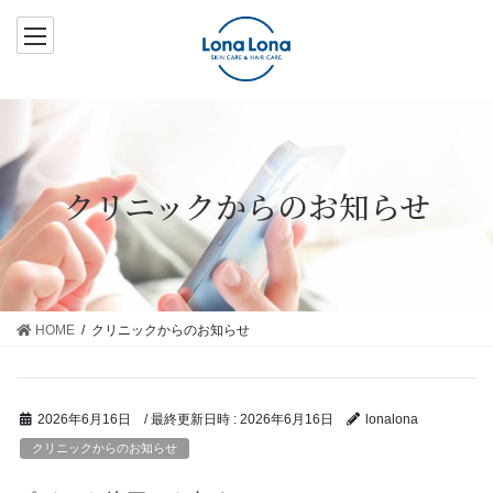
コ
ナ
ン
ビ
テ
ゲ
ン
ー
ツ
シ
へ
ョ
ス
ン
クリニックからのお知らせ
キ
に
ッ
移
プ
動
HOME
クリニックからのお知らせ
/ 最終更新日時 :
2026年6月16日
2026年6月16日
lonalona
クリニックからのお知らせ