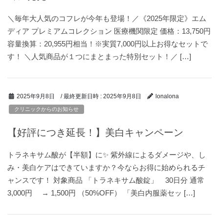
＼毎年大人気のコフレが今年も登場！／《2025年限定》エム
ディア プレミアムコレクション 医療機関限定 価格：13,750円
容量換算：20,955円相当！※実質7,000円以上お得なセットで
す！ ＼人気商品が１つにまとまった特別セット！／ […]
/ 最終更新日時 :
2025年9月8日
2025年9月8日
lonalona
クリニックからのお知らせ
【好評につき延長！】美白キャンペーン
トラネキサム酸が【半額】に✨ 紫外線によるダメージや、し
み・美白ケアはできていますか？今ならお得に始められるチ
ャンスです！ 対象商品 「トラネキサム酸錠」 30日分 通常
3,000円 → 1,500円 （50%OFF） 「美白内服薬セッ […]