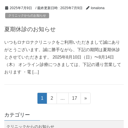
/ 最終更新日時 :
2025年7月9日
2025年7月9日
lonalona
クリニックからのお知らせ
夏期休診のお知らせ
いつもロナロナクリニックをご利用いただきまして誠にあり
がとうございます。誠に勝手ながら、下記の期間は夏期休診
とさせていただきます。 2025年8月10日（日）〜8月14日
（木） オンライン診療につきましては、下記の通り営業して
おります ・電 […]
投
固
固
固
1
2
…
17
»
定
定
定
稿
ペ
ペ
ペ
カテゴリー
ー
ー
ー
ナ
クリニックからのお知らせ
ジ
ジ
ジ