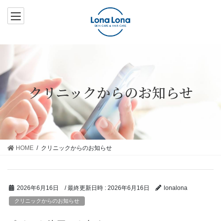
コ
ナ
ン
ビ
テ
ゲ
ン
ー
ツ
シ
へ
ョ
ス
ン
クリニックからのお知らせ
キ
に
ッ
移
プ
動
HOME
クリニックからのお知らせ
/ 最終更新日時 :
2026年6月16日
2026年6月16日
lonalona
クリニックからのお知らせ