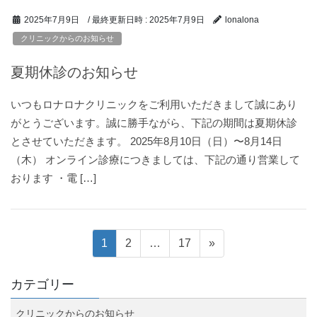
/ 最終更新日時 :
2025年7月9日
2025年7月9日
lonalona
クリニックからのお知らせ
夏期休診のお知らせ
いつもロナロナクリニックをご利用いただきまして誠にあり
がとうございます。誠に勝手ながら、下記の期間は夏期休診
とさせていただきます。 2025年8月10日（日）〜8月14日
（木） オンライン診療につきましては、下記の通り営業して
おります ・電 […]
投
固
固
固
1
2
…
17
»
定
定
定
稿
ペ
ペ
ペ
カテゴリー
ー
ー
ー
ナ
クリニックからのお知らせ
ジ
ジ
ジ