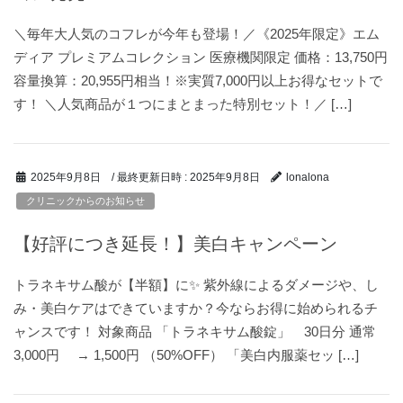
＼毎年大人気のコフレが今年も登場！／《2025年限定》エム
ディア プレミアムコレクション 医療機関限定 価格：13,750円
容量換算：20,955円相当！※実質7,000円以上お得なセットで
す！ ＼人気商品が１つにまとまった特別セット！／ […]
/ 最終更新日時 :
2025年9月8日
2025年9月8日
lonalona
クリニックからのお知らせ
【好評につき延長！】美白キャンペーン
トラネキサム酸が【半額】に✨ 紫外線によるダメージや、し
み・美白ケアはできていますか？今ならお得に始められるチ
ャンスです！ 対象商品 「トラネキサム酸錠」 30日分 通常
3,000円 → 1,500円 （50%OFF） 「美白内服薬セッ […]