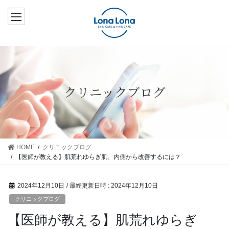
コ
ナ
ン
ビ
テ
ゲ
ン
ー
ツ
シ
へ
ョ
ス
ン
クリニックブログ
キ
に
ッ
移
プ
動
HOME
クリニックブログ
【医師が教える】肌荒れゆらぎ肌、内側から改善するには？
2024年12月10日
/ 最終更新日時 :
2024年12月10日
クリニックブログ
【医師が教える】肌荒れゆらぎ