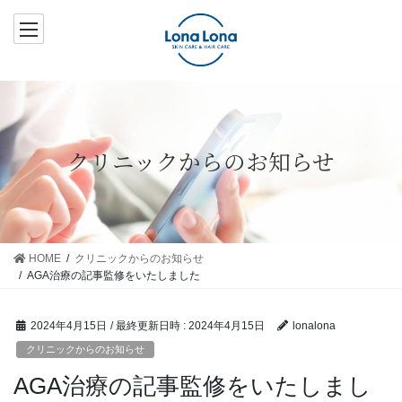
コ
ナ
ン
ビ
テ
ゲ
ン
ー
ツ
シ
へ
ョ
ス
ン
クリニックからのお知らせ
キ
に
ッ
移
プ
動
HOME
クリニックからのお知らせ
AGA治療の記事監修をいたしました
2024年4月15日
/ 最終更新日時 :
2024年4月15日
lonalona
クリニックからのお知らせ
AGA治療の記事監修をいたしまし