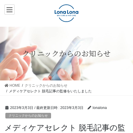
コ
ナ
ン
ビ
テ
ゲ
ン
ー
ツ
シ
へ
ョ
ス
ン
クリニックからのお知らせ
キ
に
ッ
移
プ
動
HOME
クリニックからのお知らせ
メディケアセレクト 脱毛記事の監修をいたしました
2023年3月3日
/ 最終更新日時 :
2023年3月3日
lonalona
クリニックからのお知らせ
メディケアセレクト 脱毛記事の監