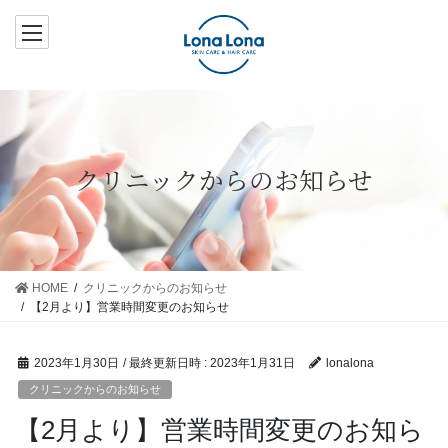
コ
ナ
ン
ビ
テ
ゲ
ン
ー
ツ
シ
へ
ョ
ス
ン
クリニックからのお知らせ
キ
に
ッ
移
プ
動
HOME
クリニックからのお知らせ
【2月より】営業時間変更のお知らせ
2023年1月30日
/ 最終更新日時 :
2023年1月31日
lonalona
クリニックからのお知らせ
【2月より】営業時間変更のお知ら