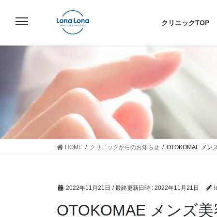
コ
ナ
ン
ビ
クリニックTOP
テ
ゲ
ン
ー
ツ
シ
へ
ョ
ス
ン
キ
に
ッ
移
プ
動
HOME
クリニックからのお知らせ
OTOKOMAE 
2022年11月21日
/ 最終更新日時 :
2022年11月21日
l
OTOKOMAE メン