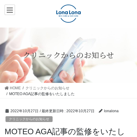
コ
ナ
ン
ビ
テ
ゲ
ン
ー
ツ
シ
へ
ョ
ス
ン
クリニックからのお知らせ
キ
に
ッ
移
プ
動
HOME
クリニックからのお知らせ
MOTEO AGA記事の監修をいたしました
2022年10月27日
/ 最終更新日時 :
2022年10月27日
lonalona
クリニックからのお知らせ
MOTEO AGA記事の監修をいたし