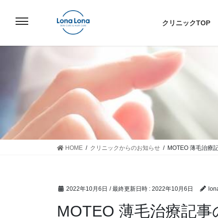
コ
ナ
ン
ビ
クリニックTOP
テ
ゲ
ン
ー
ツ
シ
へ
ョ
ス
ン
キ
に
ッ
移
プ
動
HOME
クリニックからのお知らせ
MOTEO 薄毛治
2022年10月6日
/ 最終更新日時 :
2022年10月6日
lon
MOTEO 薄毛治療記