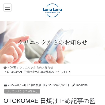
コ
ナ
ン
ビ
テ
ゲ
ン
ー
ツ
シ
へ
ョ
ス
ン
クリニックからのお知らせ
キ
に
ッ
移
プ
動
HOME
クリニックからのお知らせ
OTOKOMAE 日焼け止め記事の監修をいたしました
2022年8月24日
/ 最終更新日時 :
2022年8月26日
lonalona
クリニックからのお知らせ
OTOKOMAE 日焼け止め記事の監