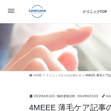
コ
ナ
ン
ビ
クリニックTOP
テ
ゲ
ン
ー
ツ
シ
へ
ョ
ス
ン
キ
に
ッ
移
プ
動
HOME
クリニックからのお知らせ
4MEEE 薄毛ケ
2022年8月10日
/ 最終更新日時 :
2022年8月10日
lon
4MEEE 薄毛ケア記