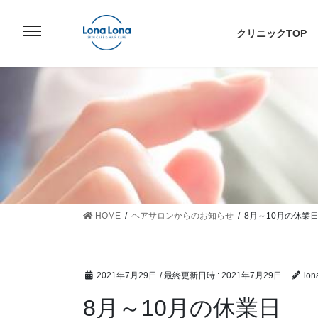
コ
ナ
ン
ビ
クリニックTOP
テ
ゲ
ン
ー
ツ
シ
へ
ョ
ス
ン
キ
に
ッ
移
プ
動
HOME
ヘアサロンからのお知らせ
8月～10月の休業
2021年7月29日
/ 最終更新日時 :
2021年7月29日
lon
8月～10月の休業日