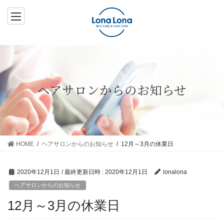
コ
ナ
ン
ビ
テ
ゲ
ン
ー
ツ
シ
へ
ョ
ス
ン
ヘアサロンからのお知らせ
キ
に
ッ
移
プ
動
HOME
ヘアサロンからのお知らせ
12月～3月の休業日
2020年12月1日
/ 最終更新日時 :
2020年12月1日
lonalona
ヘアサロンからのお知らせ
12月～3月の休業日