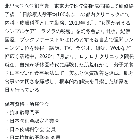
北里大学医学部卒業。東京大学医学部附属病院にて研修終
了後、1日診察人数平均100名以上の都内クリニックにて
内科・皮膚科医として勤務。2019年 3月、“女医が教える
シンプルケア”「ラメラの秘密」を幻冬舎より出版。紀伊
国屋、ブックファーストをはじめとする各書店で週間ラン
キング１位を獲得。講演、TV、ラジオ、雑誌、Webなど
幅広く活躍中。2020年 7月より、ロナロナクリニック院長
就任。自身が研修医時代に経験した肌荒れから、分子栄養
学に基づいた食事療法にて、美肌と体質改善を達成。肌と
食事の大切さを痛感し、根本的な解決を目指した診察を
日々行っている。
保有資格・所属学会
・抗加齢専門医
・日本医師会認定産業医
・日本皮膚科学会 会員
・日本抗加齢医学会 会員