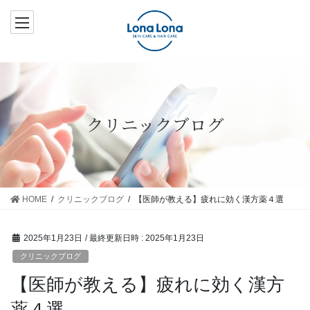
コ
ナ
ン
ビ
テ
ゲ
ン
ー
ツ
シ
へ
ョ
ス
ン
クリニックブログ
キ
に
ッ
移
プ
動
HOME
クリニックブログ
【医師が教える】疲れに効く漢方薬４選
2025年1月23日
/ 最終更新日時 :
2025年1月23日
クリニックブログ
【医師が教える】疲れに効く漢方
薬４選