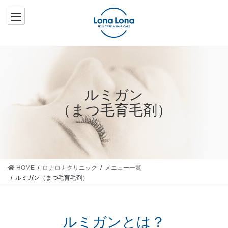
コ
ナ
ン
ビ
テ
ゲ
ン
ー
ツ
シ
へ
ョ
ス
ン
キ
に
ルミガン
ッ
移
（まつ毛育毛剤）
プ
動
HOME
ロナロナクリニック
メニュー一覧
ルミガン（まつ毛育毛剤）
ルミガンとは？