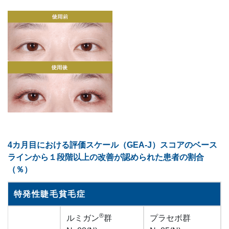
4カ月目における評価スケール（GEA-J）スコアのベース
ラインから１段階以上の改善が認められた患者の割合
（％）
特発性睫毛貧毛症
®
ルミガン
群
プラセボ群