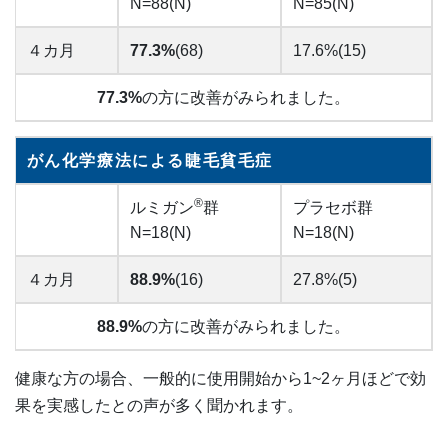
N=88(N)
N=85(N)
４カ月
77.3%
(68)
17.6%(15)
77.3%
の方に改善がみられました。
がん化学療法による睫毛貧毛症
®
ルミガン
群
プラセボ群
N=18(N)
N=18(N)
４カ月
88.9%
(16)
27.8%(5)
88.9%
の方に改善がみられました。
健康な方の場合、一般的に使用開始から1~2ヶ月ほどで効
果を実感したとの声が多く聞かれます。