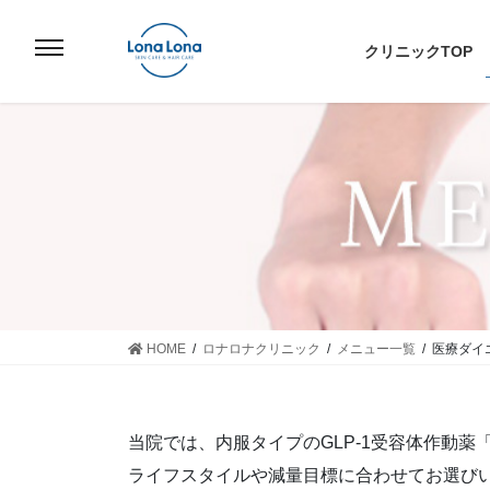
コ
ナ
ン
ビ
クリニックTOP
テ
ゲ
ン
ー
ツ
シ
へ
ョ
ス
ン
キ
に
ッ
移
プ
動
HOME
ロナロナクリニック
メニュー一覧
医療ダイ
当院では、内服タイプのGLP-1受容体作動
ライフスタイルや減量目標に合わせてお選び