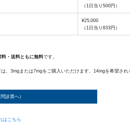
（1日当り500円）
¥25,000
（1日当り833円）
察料
・
送料ともに
無料
です。
の方は、3mgまたは7mgをご購入いただけます。14mgを希望さ
（問診票へ）
れはこちら