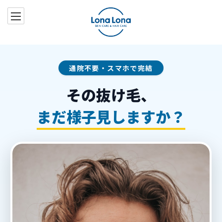
コ
ナ
ン
ビ
テ
ゲ
ン
ー
ツ
シ
へ
ョ
通院不要・スマホで完結
ス
ン
キ
に
その抜け毛、
ッ
移
まだ様子見しますか？
プ
動